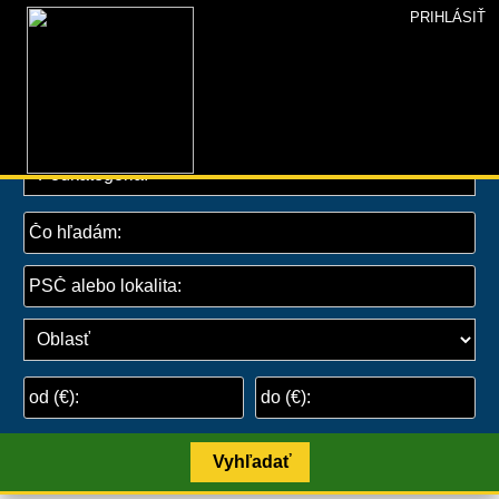
PRIHLÁSIŤ
INZERCIA+
»
Inzercia
» Služby
Vyhľadať