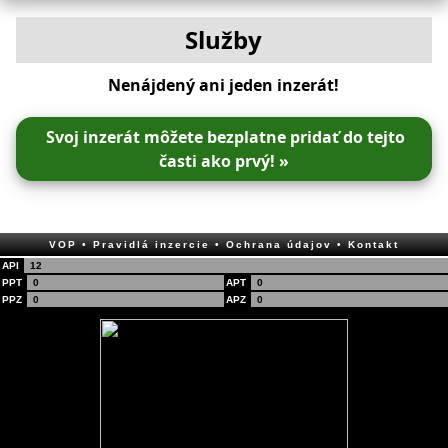
Služby
Nenájdený ani jeden inzerát!
Svoj inzerát môžete bezplatne pridať do tejto
časti ako prvý! »
VOP
• Pravidlá inzercie
• Ochrana údajov
• Kontakt
API
12
PPT
0
APT
0
PPZ
0
APZ
0